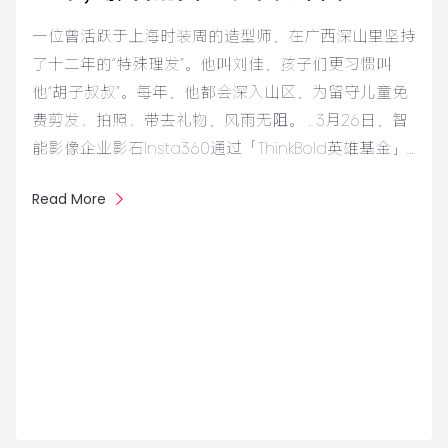
一位曾活跃于上海时装周的造型师，在广西深山里坚持
了十二年的“特殊理发”。他叫刘佳，孩子们更习惯叫
他“胡子叔叔”。每年，他都会深入山区，为留守儿童免
费剪发、拍照、带去礼物，风雨无阻。 . 3月26日，智
能影像企业影石Insta360通过「ThinkBold英雄基金」…
Read More