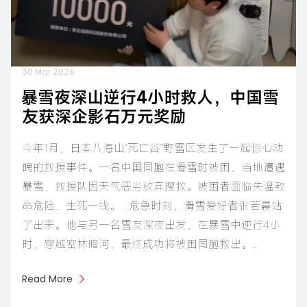
30 Mar 2026
暴雪夜深山逆行4小时救人，中国雪
友获深企影石万元奖励
今年1月，日本八海山“死亡谷”野雪区发生了一起惊心动
魄的救援事件。一名中国同胞在滑雪时被困，当地遭遇
暴雪，救援队因天气恶劣放弃搜救。被困者面临失温致
命危险，生死一线。 . 危急时刻，滑雪爱好者张若晨站
了出来。他与另一名雪友深夜出发，在暴雪中逆行4小
时，穿越密林暗河，最终成功将被困同胞救出。…
Read More