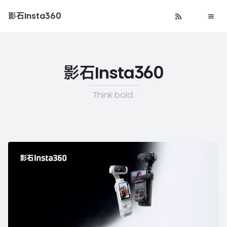
影石Insta360
影石Insta360
Think bold.