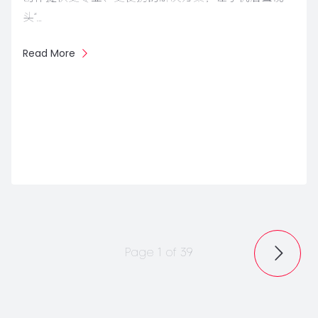
头“…
Read More
Page 1 of 39