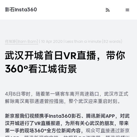
影石Insta360
何旭婷(Bam Bam)
|
10 Apr 2020
|
Less than a minute
(
82
words)
武汉开城首日VR直播，带你
360°看江城街景
4月8日零时，随着第一辆客车离开高速路口，武汉市正式
解除离汉离鄂通道管控措施，整个武汉迎来重启时刻。
新京报我们视频携手Insta360影石、腾讯新闻APP，对武
汉开城进行了VR直播报道，为所有关心武汉的朋友，带来
第一手的现场360°全方位新闻内容，
观众可直接通过新京