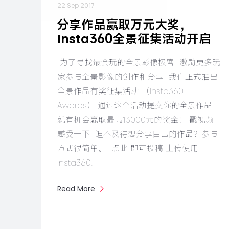
22 Sep 2017
分享作品赢取万元大奖，
Insta360全景征集活动开启
​​ 为了寻找最会玩的全景影像极客 ​ 激励更多玩
家参与全景影像的创作和分享 ​ 我们正式推出​
全景作品有奖征集活动 （Insta360
Awards） 通过这个活动提交你的全景作品
就有机会赢取最高13000元的奖金！ 戳视频
感受一下 ​ 迫不及待想分享自己的作品？参与
方式很简单。 ​ 点此 即可投稿​ 上传使用
Insta360…
Read More