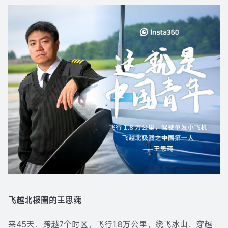
飞越北极圈的王思莼
来45天，跨越7个时区，飞行1.8万公里，绕飞冰山，穿越