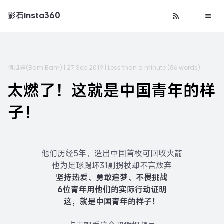
影石Insta360
何旭婷(Bam Bam)
|
27 Sep 2019
|
Less than a minute
(
86
words)
太燃了！这就是中国青年的样
子！
他们历经5年，造出中国首枚可回收火箭
他为足球踢坏31副拐杖却不言放弃
坚持热爱、勇敢追梦、不畏挑战
6位青年用他们的实际行动证明
这，就是中国青年的样子！