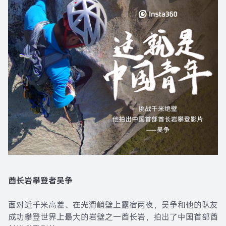
酋长岩攀登者吴争
面对近千米高差、在光滑峭壁上露宿两夜，吴争和他的队友
成功攀登世界上最大的岩壁之一酋长岩，拍出了中国首部酋