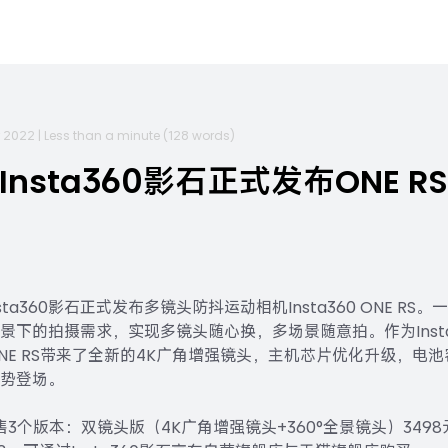
r 2022
|
Less than a minute
(
128
words)
nsta360影石正式发布ONE 
sta360影石正式发布多镜头防抖运动相机Insta360 ONE R
景下的拍摄需求，实现多镜头随心换，多场景随意拍。作为Insta
NE RS带来了全新的4K广角增强镜头，主机芯片优化升级，电
势登场。
售3个版本：双镜头版（4K广角增强镜头+360°全景镜头）3498元