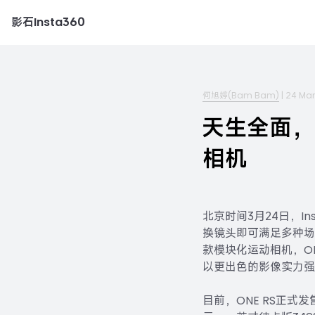
影石Insta360
何旭婷(Bam Bam)
|
24 Ma
天生全面，I
相机
北京时间3月24日，In
换镜头即可满足多种场
款模块化运动相机，O
以更出色的影像实力强
目前，ONE RS正式发