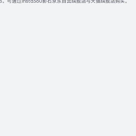
8。可通过Insta360影石京东自营旗舰店与天猫旗舰店购买。